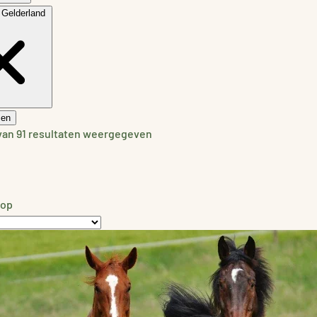
Gelderland
sen
 van 91 resultaten weergegeven
 op