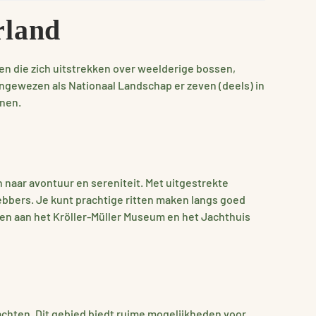
rland
 die zich uitstrekken over weelderige bossen,
aangewezen als Nationaal Landschap er zeven (deels) in
nnen.
n naar avontuur en sereniteit. Met uitgestrekte
ebbers. Je kunt prachtige ritten maken langs goed
en aan het Kröller-Müller Museum en het Jachthuis
chten. Dit gebied biedt ruime mogelijkheden voor