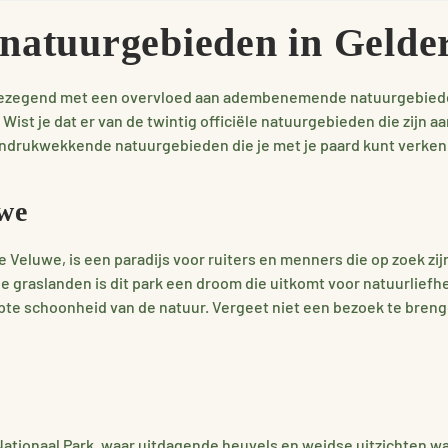
 natuurgebieden in Gelde
s gezegend met een overvloed aan adembenemende natuurgebieden
 Wist je dat er van de twintig officiële natuurgebieden die zijn 
indrukwekkende natuurgebieden die je met je paard kunt verke
we
 Veluwe, is een paradijs voor ruiters en menners die op zoek zij
 graslanden is dit park een droom die uitkomt voor natuurliefh
e schoonheid van de natuur. Vergeet niet een bezoek te breng
ationaal Park, waar uitdagende heuvels en weidse uitzichten wa