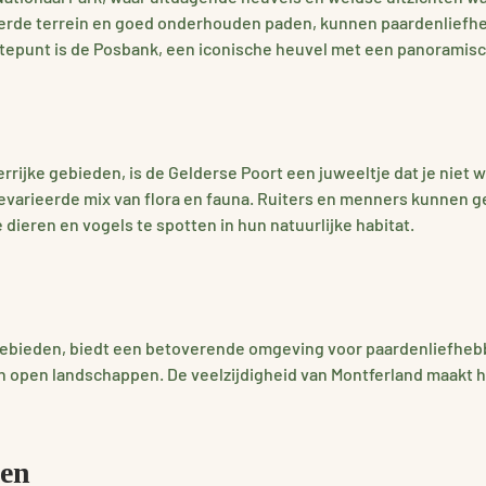
eerde terrein en goed onderhouden paden, kunnen paardenliefhe
epunt is de Posbank, een iconische heuvel met een panoramisch
ijke gebieden, is de Gelderse Poort een juweeltje dat je niet w
gevarieerde mix van flora en fauna. Ruiters en menners kunnen 
dieren en vogels te spotten in hun natuurlijke habitat.
gebieden, biedt een betoverende omgeving voor paardenliefhebbe
pen landschappen. De veelzijdigheid van Montferland maakt het
nen