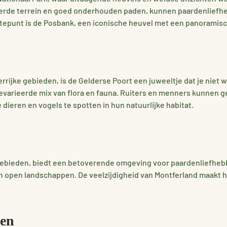
eerde terrein en goed onderhouden paden, kunnen paardenliefhe
epunt is de Posbank, een iconische heuvel met een panoramisch
ijke gebieden, is de Gelderse Poort een juweeltje dat je niet w
gevarieerde mix van flora en fauna. Ruiters en menners kunnen 
dieren en vogels te spotten in hun natuurlijke habitat.
gebieden, biedt een betoverende omgeving voor paardenliefhebbe
pen landschappen. De veelzijdigheid van Montferland maakt het
nen