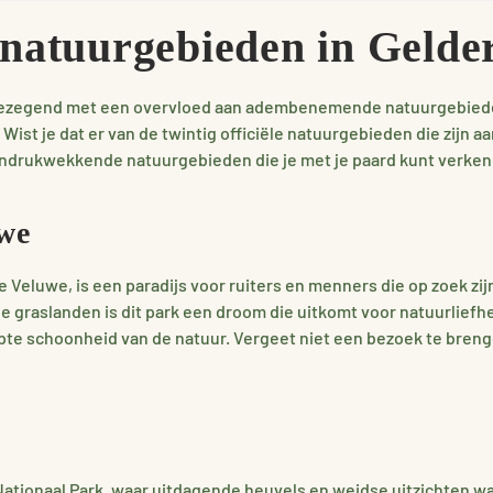
 natuurgebieden in Gelde
s gezegend met een overvloed aan adembenemende natuurgebieden
 Wist je dat er van de twintig officiële natuurgebieden die zijn 
indrukwekkende natuurgebieden die je met je paard kunt verke
we
 Veluwe, is een paradijs voor ruiters en menners die op zoek zij
 graslanden is dit park een droom die uitkomt voor natuurliefh
e schoonheid van de natuur. Vergeet niet een bezoek te breng
ationaal Park, waar uitdagende heuvels en weidse uitzichten wa