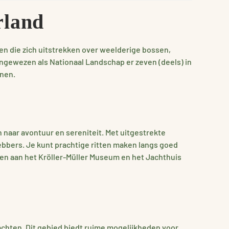
rland
 die zich uitstrekken over weelderige bossen,
aangewezen als Nationaal Landschap er zeven (deels) in
nnen.
n naar avontuur en sereniteit. Met uitgestrekte
ebbers. Je kunt prachtige ritten maken langs goed
en aan het Kröller-Müller Museum en het Jachthuis
chten. Dit gebied biedt ruime mogelijkheden voor