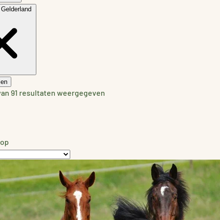
Gelderland
sen
 van 91 resultaten weergegeven
 op