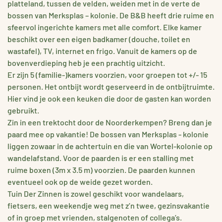
platteland, tussen de velden, weiden met in de verte de
bossen van Merksplas – kolonie. De B&B heeft drie ruime en
sfeervol ingerichte kamers met alle comfort. Elke kamer
beschikt over een eigen badkamer (douche, toilet en
wastafel), TV, internet en frigo. Vanuit de kamers op de
bovenverdieping heb je een prachtig uitzicht.
Er zijn 5 (familie-)kamers voorzien, voor groepen tot +/- 15
personen. Het ontbijt wordt geserveerd in de ontbijtruimte.
Hier vind je ook een keuken die door de gasten kan worden
gebruikt.
Zin in een trektocht door de Noorderkempen? Breng dan je
paard mee op vakantie! De bossen van Merksplas - kolonie
liggen zowaar in de achtertuin en die van Wortel-kolonie op
wandelafstand. Voor de paarden is er een stalling met
ruime boxen (3m x 3.5 m) voorzien. De paarden kunnen
eventueel ook op de weide gezet worden.
Tuin Der Zinnen is zowel geschikt voor wandelaars,
fietsers, een weekendje weg met z’n twee, gezinsvakantie
of in groep met vrienden, stalgenoten of collega’s.