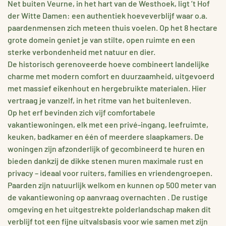
Net buiten Veurne, in het hart van de Westhoek, ligt ’t Hof
der Witte Damen: een authentiek hoeveverblijf waar o.a.
paardenmensen zich meteen thuis voelen. Op het 8 hectare
grote domein geniet je van stilte, open ruimte en een
sterke verbondenheid met natuur en dier.
De historisch gerenoveerde hoeve combineert landelijke
charme met modern comfort en duurzaamheid, uitgevoerd
met massief eikenhout en hergebruikte materialen. Hier
vertraag je vanzelf, in het ritme van het buitenleven.
Op het erf bevinden zich vijf comfortabele
vakantiewoningen, elk met een privé-ingang, leefruimte,
keuken, badkamer en één of meerdere slaapkamers. De
woningen zijn afzonderlijk of gecombineerd te huren en
bieden dankzij de dikke stenen muren maximale rust en
privacy – ideaal voor ruiters, families en vriendengroepen.
Paarden zijn natuurlijk welkom en kunnen op 500 meter van
de vakantiewoning op aanvraag overnachten . De rustige
omgeving en het uitgestrekte polderlandschap maken dit
verblijf tot een fijne uitvalsbasis voor wie samen met zijn