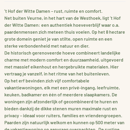
’t Hof der Witte Damen – rust, ruimte en comfort.
Net buiten Veurne, in het hart van de Westhoek, ligt ’t Hof
der Witte Damen: een authentiek hoeveverblijf waar o.a.
paardenmensen zich meteen thuis voelen. Op het 8 hectare
grote domein geniet je van stilte, open ruimte en een
sterke verbondenheid met natuur en dier.
De historisch gerenoveerde hoeve combineert landelijke
charme met modern comfort en duurzaamheid, uitgevoerd
met massief eikenhout en hergebruikte materialen. Hier
vertraag je vanzelf, in het ritme van het buitenleven.
Op het erf bevinden zich vijf comfortabele
vakantiewoningen, elk met een privé-ingang, leefruimte,
keuken, badkamer en één of meerdere slaapkamers. De
woningen zijn afzonderlijk of gecombineerd te huren en
bieden dankzij de dikke stenen muren maximale rust en
privacy – ideaal voor ruiters, families en vriendengroepen.
Paarden zijn natuurlijk welkom en kunnen op 500 meter van
de vakantiewoning op aanvraag overnachten . De rustige