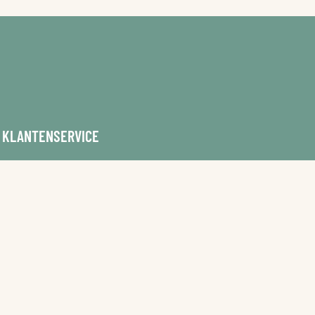
KLANTENSERVICE
ZOEKEN EN REVIEWS
VOOR ACCOMMODATIE EIGENAREN
ADVERTEREN OP PAARD & BED
CONTACT
VEELGESTELDE VRAGEN