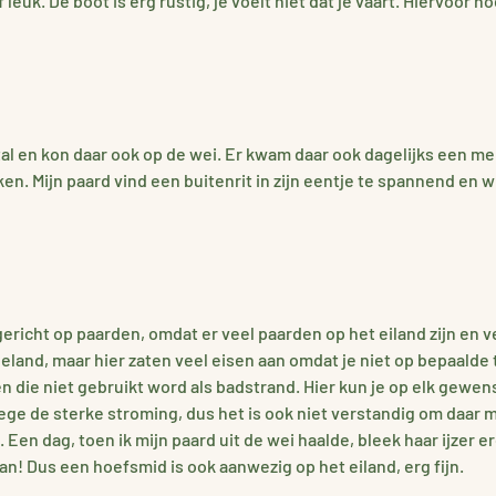
 leuk. De boot is erg rustig, je voelt niet dat je vaart. Hiervoor h
al en kon daar ook op de wei. Er kwam daar ook dagelijks een mei
ken. Mijn paard vind een buitenrit in zijn eentje te spannend en 
gericht op paarden, omdat er veel paarden op het eiland zijn en v
eland, maar hier zaten veel eisen aan omdat je niet op bepaalde
n die niet gebruikt word als badstrand. Hier kun je op elk gewenst 
e sterke stroming, dus het is ook niet verstandig om daar met 
n dag, toen ik mijn paard uit de wei haalde, bleek haar ijzer eron
n! Dus een hoefsmid is ook aanwezig op het eiland, erg fijn.