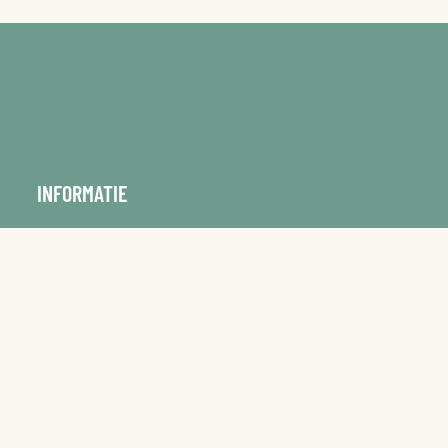
INFORMATIE
OVER PAARD & BED
PRIJSINFORMATIE ACCOMMODATIES
PRIVACYVERKLARING
BEELDMATERIAAL VAN DERDEN
VOORWAARDEN
ACTIEVOORWAARDEN WINACTIES