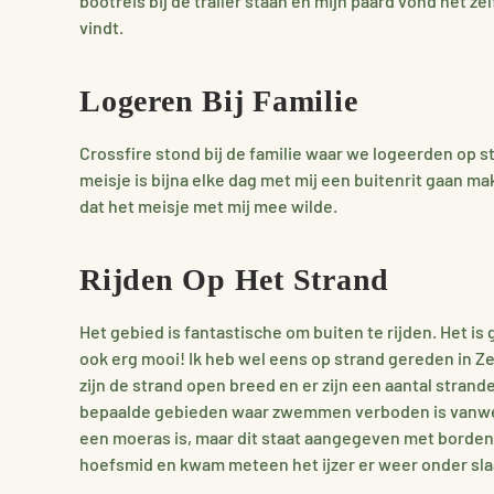
bootreis bij de trailer staan en mijn paard vond het zelf
vindt.
Logeren Bij Familie
Crossfire stond bij de familie waar we logeerden op st
meisje is bijna elke dag met mij een buitenrit gaan ma
dat het meisje met mij mee wilde.
Rijden Op Het Strand
Het gebied is fantastische om buiten te rijden. Het is 
ook erg mooi! Ik heb wel eens op strand gereden in Ze
zijn de strand open breed en er zijn een aantal strande
bepaalde gebieden waar zwemmen verboden is vanwege d
een moeras is, maar dit staat aangegeven met borden. Ee
hoefsmid en kwam meteen het ijzer er weer onder slaa