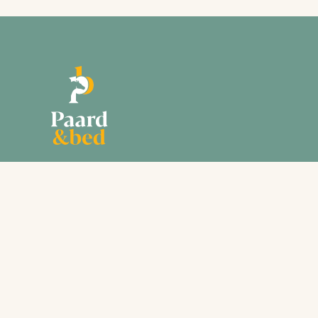
Paard en Bed is gestart in 2013. Onze website is
bedoeld voor ruiters en menners die graag met en
hun paard of pony op vakantie gaan. Of het nu gaat
om een weekendje weg of voor langere tijd, de
accommodaties op onze site bieden allemaal
overnachtingsmogelijkheid voor mens EN
paard/pony.