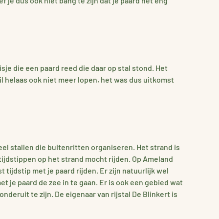
oef je dus ook niet bang te zijn dat je paard het eng
sje die een paard reed die daar op stal stond. Het
wil helaas ook niet meer lopen, het was dus uitkomst
eel stallen die buitenritten organiseren. Het strand is
 tijdstippen op het strand mocht rijden. Op Ameland
tijdstip met je paard rijden. Er zijn natuurlijk wel
je paard de zee in te gaan. Er is ook een gebied wat
deruit te zijn. De eigenaar van rijstal De Blinkert is