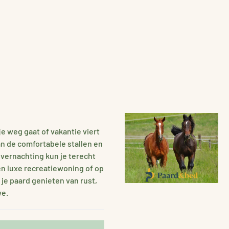
gje weg gaat of vakantie viert
an de comfortabele stallen en
VERGROTEN
overnachting kun je terecht
een luxe recreatiewoning of op
je paard genieten van rust,
we.