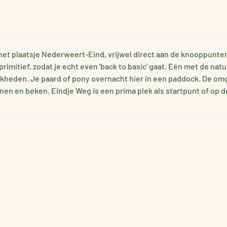
het plaatsje Nederweert-Eind, vrijwel direct aan de knooppunten-
mitief, zodat je echt even 'back to basic' gaat. Eén met de natuu
kheden. Je paard of pony overnacht hier in een paddock. De omg
en en beken. Eindje Weg is een prima plek als startpunt of op do