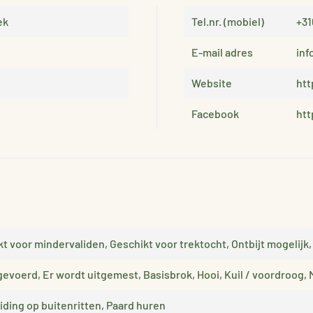
ek
Tel.nr. (mobiel)
+31
E-mail adres
in
Website
ht
Facebook
ht
t voor mindervaliden, Geschikt voor trektocht, Ontbijt mogelijk
gevoerd, Er wordt uitgemest, Basisbrok, Hooi, Kuil / voordroog, 
eiding op buitenritten, Paard huren