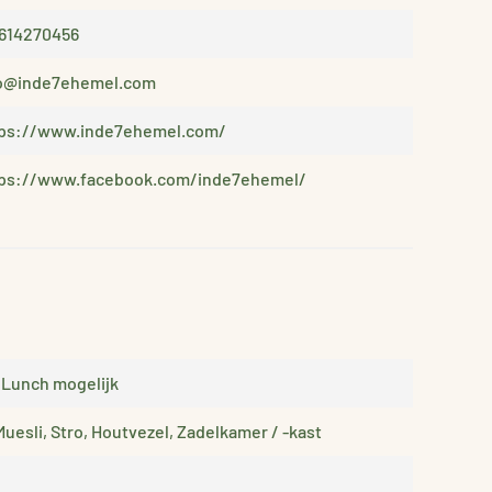
614270456
fo@inde7ehemel.com
tps://www.inde7ehemel.com/
tps://www.facebook.com/inde7ehemel/
, Lunch mogelijk
Muesli, Stro, Houtvezel, Zadelkamer / -kast